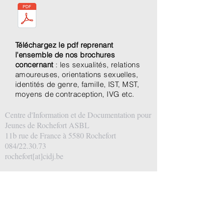
Téléchargez le pdf reprenant
l'ensemble de nos brochures
concernant
: les sexualités, relations
amoureuses, orientations sexuelles,
identités de genre, famille, IST, MST,
moyens de contraception, IVG etc.
Centre d'Information et de Documentation pour
Jeunes de Rochefort ASBL
11b rue de France à 5580 Rochefort
084/22.30.73
rochefort[at]cidj.be
N° d’entreprise:
465.274.950
— RPM Liège
(div.dinant)
Compte bancaire: BE16 3630 8701 2474
CIDJ Rochefort © 2022. Tous droits réservés