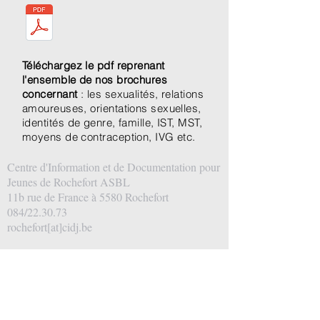
Téléchargez le pdf reprenant
l'ensemble de nos brochures
concernant
: les sexualités, relations
amoureuses, orientations sexuelles,
identités de genre, famille, IST, MST,
moyens de contraception, IVG etc.
Centre d'Information et de Documentation pour
Jeunes de Rochefort ASBL
11b rue de France à 5580 Rochefort
084/22.30.73
rochefort[at]cidj.be
N° d’entreprise:
465.274.950
— RPM Liège
(div.dinant)
Compte bancaire: BE16 3630 8701 2474
CIDJ Rochefort © 2022. Tous droits réservés