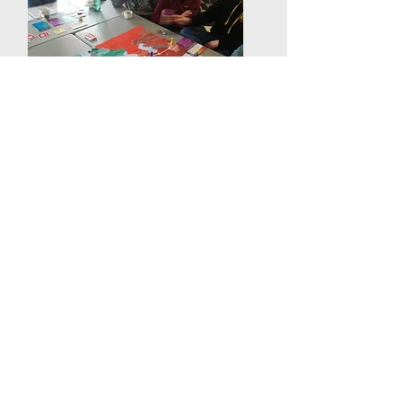
Thèmes : migration, stéréotypes, relations
internationales, terminologie (réfugié,
demandeur d'asile, migrant, MENA...),
accueil des migrants, aide internationale,